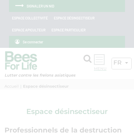
Aller au menu
Aller au contenu
Aller à la recherche
Panneau de gestion des cookies
SIGNALER UN NID
ESPACE COLLECTIVITÉ
ESPACE DÉSINSECTISEUR
ESPACE APICULTEUR
ESPACE PARTICULIER
Se connecter
Rechercher
LANGU
FR
OK
Lutter contre les frelons asiatiques
Accueil
Espace désinsectiseur
Espace désinsectiseur
Professionnels de la destruction