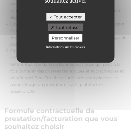
souhaitez activer
pratiques BeesForLife BIO suite à validation: vous
remplissez le formulaire et acceptez la mise en oeuvre
Tout accepter
des bonnes pratiques associées à ce statut.
Opérateur Référencé Collectivité: Le désinsectiseur peut
Tout refuser
être sélectionné par une collectivité pour lequel
BeesForLife assure la mise en place et le paramètrage du
Personnaliser
prestataire sur la plateforme BeesForLife.
Informations sur les cookies
Opérateur Agréé collectivité: Le désinsectiseur est
sélectionné par une collectivité au travers de son
Référentiel standard de bonnes pratiques qui peut à la
fois contenir des critères techniques et économiques et
pour lequel BeesForLife assure la mise en place et le
paramètrage du prestataire sur la plateforme
BeesForLife.
Formule contractuelle de
prestation/facturation que vous
souhaitez choisir