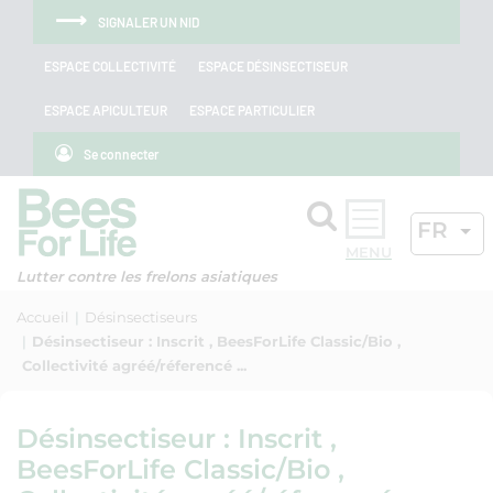
Aller au menu
Aller au contenu
Aller à la recherche
Panneau de gestion des cookies
SIGNALER UN NID
ESPACE COLLECTIVITÉ
ESPACE DÉSINSECTISEUR
ESPACE APICULTEUR
ESPACE PARTICULIER
Se connecter
Rechercher
LANGU
FR
OK
Lutter contre les frelons asiatiques
Accueil
Désinsectiseurs
Désinsectiseur : Inscrit , BeesForLife Classic/Bio ,
Collectivité agréé/réferencé ...
Désinsectiseur : Inscrit ,
BeesForLife Classic/Bio ,