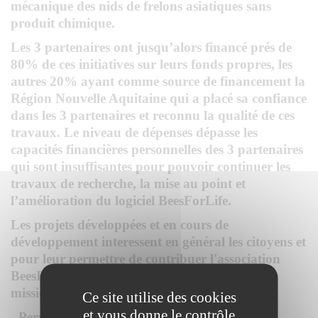
mécanique des nids de frelons asiatiques sans
produit chimique.
Les 3 partenaires ont jusqu’alors financé prés de
80% de ces initiatives sur leurs fonds propres, les
autres 20% ayant comme source de financement la
Région Nouvelle Aquitaine qui a placé sa confiance
dans les 3 partenaires et reconnu la qualité de ces
travaux. Le niveau de dépenses dépasse les
capacités financières personnelles des 3 partenaires
qui sont insuffisantes pour pouvoir continuer les
travaux de recherche, la mise au point et
l’amélioration du logiciel BeesForLife.
Les projets développées et en cours de
développement interessent en général les citoyens et
pour leur permettre de contribuer l'association
BeesForLifeAsso est créée avec entre autres la
mission suivante:
Ce site utilise des cookies
et vous donne le contrôle
- Permettre aux particuliers, dans le cadre de