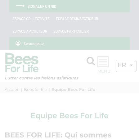
Aller au menu
Aller au contenu
Aller à la recherche
Panneau de gestion des cookies
SIGNALER UN NID
ESPACE COLLECTIVITÉ
ESPACE DÉSINSECTISEUR
ESPACE APICULTEUR
ESPACE PARTICULIER
Se connecter
Rechercher
LANGU
FR
OK
Lutter contre les frelons asiatiques
Accueil
Bees for life
Equipe Bees For Life
Equipe Bees For Life
BEES FOR LIFE: Qui sommes